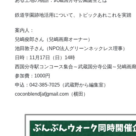
ある土地の物語：武蔵国分寺公園誕生とは
鉄道学園跡地活用について、トピックあれこれを実踏
案内人：
兒嶋俊郎さん（兒嶋画廊オーナー）
池田敦子さん（NPO法人グリーンネックレス理事）
日時：11月17日（日）14時
西国分寺駅コンコース集合～武蔵国分寺公園～兒嶋画
参加費：1000円
申込：042-385-7025（武蔵野から編集室）
coconblend[at]gmail.com（横田）