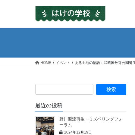
コ
ナ
ン
ビ
テ
ゲ
ン
ー
ツ
シ
へ
ョ
ス
ン
キ
に
ッ
移
HOME
イベント
ある土地の物語：武蔵国分寺公園誕
プ
動
検
索:
最近の投稿
野川源流再生・ミズベリングフォ
ーラム
2024年12月19日