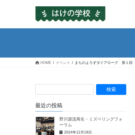
コ
ナ
ン
ビ
テ
ゲ
ン
ー
ツ
シ
へ
ョ
ス
ン
キ
に
ッ
移
HOME
イベント
まちのよろずダイアローグ 第１回
プ
動
検
索:
最近の投稿
野川源流再生・ミズベリングフォ
ーラム
2024年12月19日